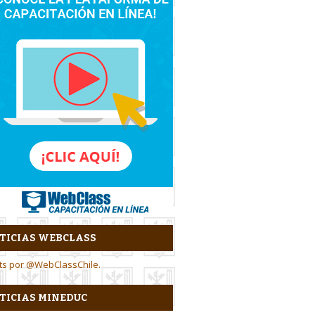
TICIAS WEBCLASS
ts por @WebClassChile.
TICIAS MINEDUC