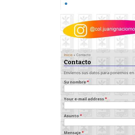
Inicio
» Contacto
Contacto
Envíenos sus datos para ponernos en 
Su nombre
*
Your e-mail address
*
Asunto
*
Mensaje
*