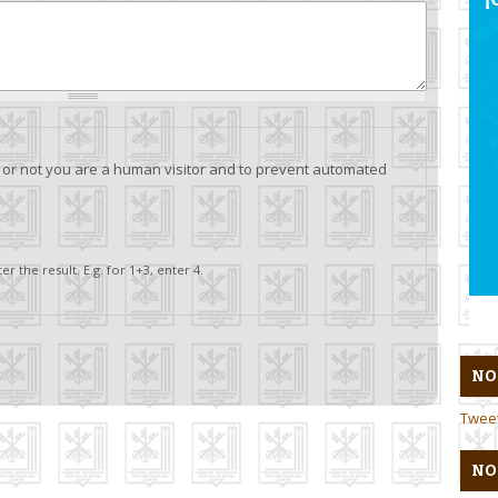
r or not you are a human visitor and to prevent automated
 the result. E.g. for 1+3, enter 4.
NO
Twee
NO