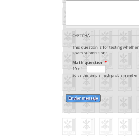
CAPTCHA
This question is for testing whethe
spam submissions.
Math question
*
10 + 1 =
Solve this simple math problem and enter