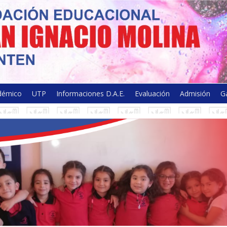
olina - Licantén
démico
UTP
Informaciones D.A.E.
Evaluación
Admisión
Ga