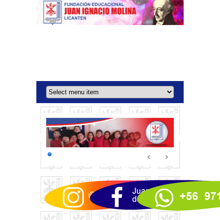
Colegio Juan Ignacio
Molina - Licantén