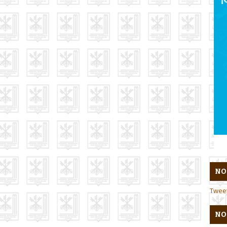
NO
Twee
NO