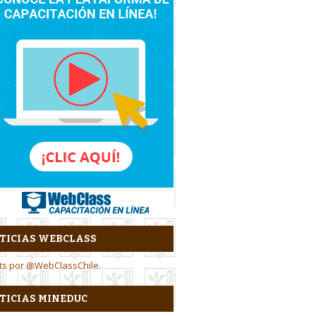
TICIAS WEBCLASS
ts por @WebClassChile.
TICIAS MINEDUC