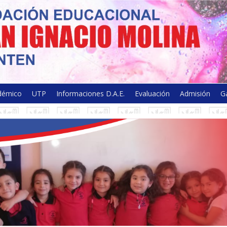
olina - Licantén
démico
UTP
Informaciones D.A.E.
Evaluación
Admisión
Ga